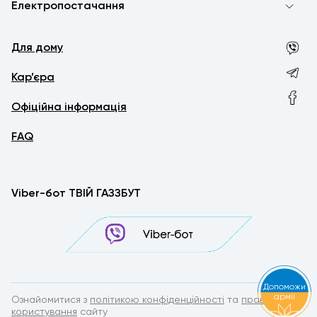
Електропостачання
Для дому
Кар’єра
Офіційна інформація
FAQ
Viber-бот ТВІЙ ГАЗЗБУТ
Допоможи
армії
Ознайомитися з
політикою конфіденційності
та
правилами
користування
сайту