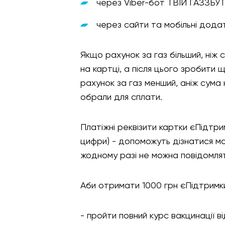
через Viber-бот ТВІЙ ГАЗЗБУ
через сайти та мобільні додат
Якщо рахунок за газ більший, ніж 
на картці, а після цього зробити
рахунок за газ менший, аніж сума 
обрали для сплати.
Платіжні реквізити картки єПідтрим
цифри) - допоможуть дізнатися мо
жодному разі не можна повідомлят
Аби отримати 1000 грн єПідтримки
- пройти повний курс вакцинації в