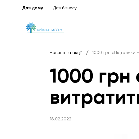
Для дому
Для бізнесу
/
Новини та акції
1000 грн єПідтримки 
1000 грн
витратит
18.02.2022