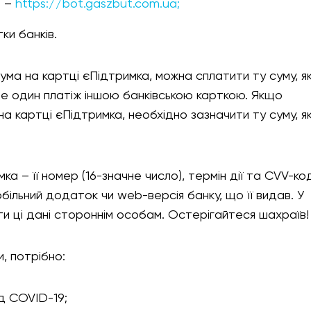
Т –
https://bot.gaszbut.com.ua;
ки банків.
сума на картці єПідтримка, можна сплатити ту суму, я
 ще один платіж іншою банківською карткою. Якщо
на картці єПідтримка, необхідно зазначити ту суму, я
ка – її номер (16-значне число), термін дії та CVV-код
більний додаток чи web-версія банку, що її видав. У
и ці дані стороннім особам. Остерігайтеся шахраїв!
, потрібно:
ід COVID-19;