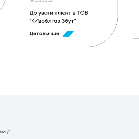
30.08.2023
До уваги клієнтів ТОВ
"Київоблгаз Збут"
Детальніше
зиції