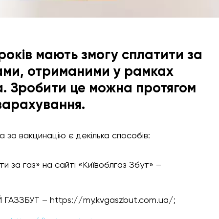
0 років мають змогу сплатити за
ами, отриманими у рамках
. Зробити це можна протягом
 зарахування.
а за вакцинацію є декілька способів:
и за газ» на сайті «Київоблгаз Збут» –
 ГАЗЗБУТ ­– https://my.kvgaszbut.com.ua/;