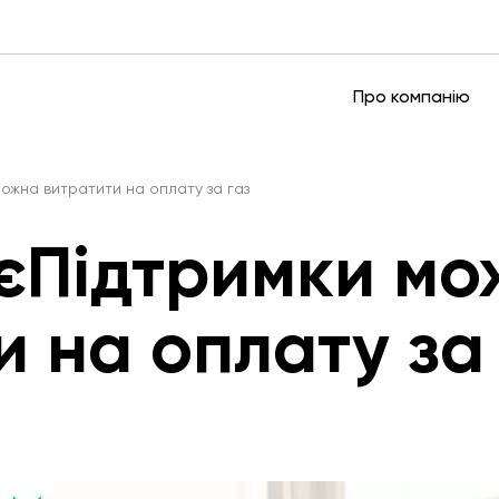
Про компанію
можна витратити на оплату за газ
 єПідтримки м
и на оплату за