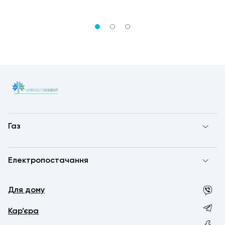
Газ
Електропостачання
Для дому
Кар’єра